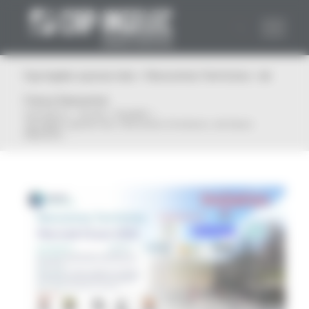
Panneau de gestion des cookies
Cap Ingelec sponsor des « Rencontres Territoires » de
France Datacenter
Vous êtes ici :
Accueil
/
Actualité
/
Cap Ingelec sponsor des « Rencontres Territoires » de France
Datacente...