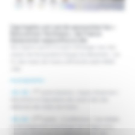
Cap Ingelec est ravi de sponsoriser les «
Rencontres Territoires » de France
Datacenter aujourd’hui à Lille
Nos experts auront l’occasion d’échanger avec des
acteurs de l’écosystème français du datacenter, à la
CCI des Hauts-de-France
(299 bd de Leeds 59000
Lille).
Au programme :
ère
16h-18h
: 1
partie Business : Espace Showroom /
Rencontres et expositions des savoir-faire des
adhérents des Hauts-de-France
ème
18h-20h
: 2
partie – 2 Conférences : l’une dédiée
au développement économique de la Région et la
seconde animée par nos adhérents autour des