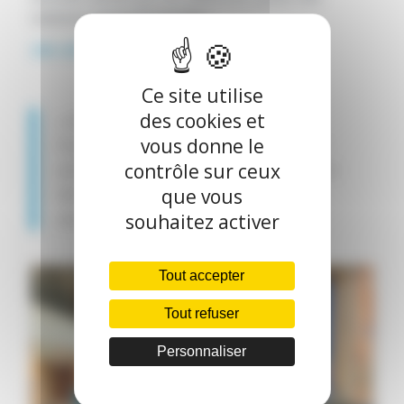
solutions environnementales.
20h-23h
: Cocktail dînatoire – Networking
Ce site utilise
des cookies et
« Nous sommes fiers de soutenir
France Datacenter qui joue un rôle
vous donne le
actif pour promouvoir le savoir-faire
contrôle sur ceux
des professionnels français du
que vous
datacenter »
souhaitez activer
Tout accepter
Tout refuser
Personnaliser