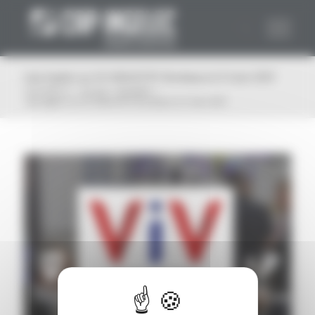
Panneau de gestion des cookies
Cap Ingelec au ViV INDUSTRY Bordeaux le 3 mars 2021
Vous êtes ici :
Accueil
/
Actualité
/
Cap Ingelec au ViV INDUSTRY Bordeaux le 3 mars 2021