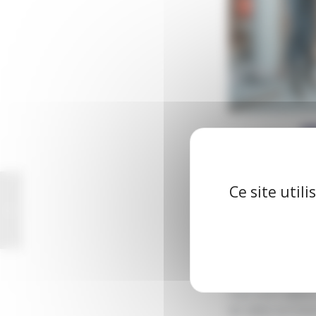
Ce site util
Clap de fin sur le
chantier Vicky Foods
CAP IN
Pour sa 6ᵉ édition,
de valeur en Franc