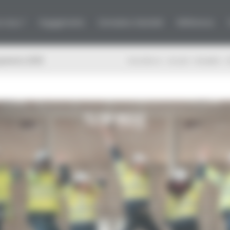
-nous ?
Engagements
Domaines d’activité
Références
quérants 2025
Vous êtes ici :
Accueil
/
Actualité
/
C