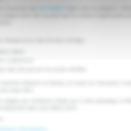
rs d’annoncer que
CAP INGELEC
figure dans la catégorie « Mot
i souligne notre rôle essentiel dans la création d’opportunités p
itoire.
 l’humain est au cœur de notre stratégie :
lleurs talents
urs compétences
er dans des parcours de carrière durables
onstruire l’industrie de demain, en misant sur l’innovation, la di
 des savoir-faire.
s équipes qui contribuent chaque jour à cette dynamique et féli
écompensées dans cette édition 2025 !
s :
Business BFM Business