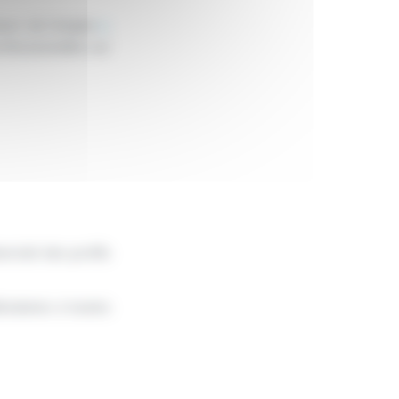
eurs de l’emploi
»
,
rofessionnelles sur
versité des profils
citations à toutes