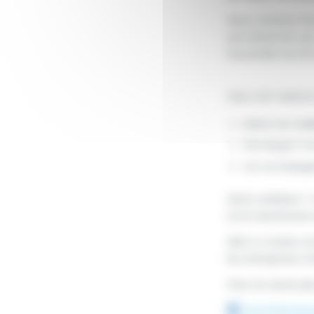
Nous sommes fie
une distinction qu
l’ensemble du terr
Chez CAP INGELEC,
Attirer les mei
Développer le
Les accompagn
Notre ambition ? C
et la transmission
Merci à toutes no
les entreprises r
Pour en savoir plu
Good Morning 