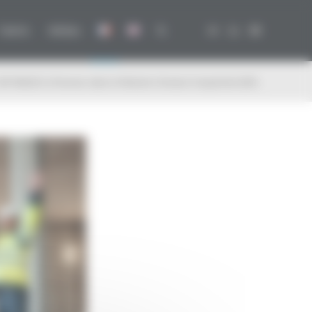
Talents
Médias
AP INGELEC à l’honneur dans le Palmarès Choiseul Conquérants 2025...