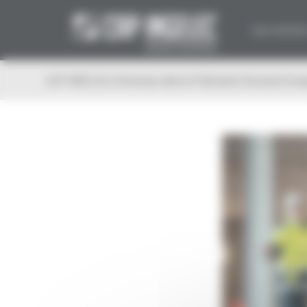
Panneau de gestion des cookies
Qui sommes
CAP INGELEC à l’honneur dans le Palmarès Choiseul Con