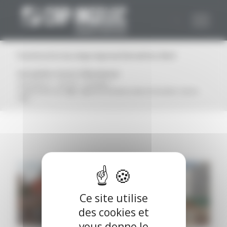
Panneau de gestion des cookies
Construction du siège régional Demathieu Bard
Immobilier situé à Villeurbanne
Vous êtes ici :
Accueil
/
Actualité
/
Construction du siège régional Demathieu Bard Immobilier situé à
Ville...
Ce site utilise
des cookies et
vous donne le