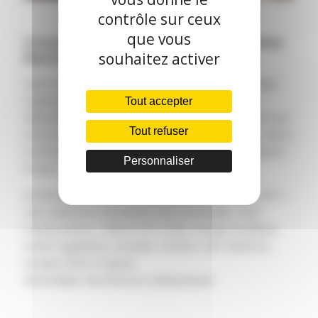
contrôle sur ceux
que vous
Construction du siège régional Demathieu
Bard Immobilier situé à Villeurbanne
souhaitez activer
Dans le cadre de ce projet de construction du siège
régional Demathieu Bard Immobilier situé à
Tout accepter
Villeurbanne (69), Cap Ingelec réalise actuellement une
Tout refuser
mission de maîtrise d’œuvre des lots techniques. Merci
à Demathieu bard pour ces belles photos de chantier !
Personnaliser
Projet à suivre…
Emménagement prévu au quatrième trimestre 2021 !
Une réalisation Demathieu Bard Immobilier, BLB
Constructions, Z ARCHITECTURE, Groupe Kardham,
EODD Ingénieurs Conseils, COGECI, CAP INGELEC,
Groupe SERL et Apave.
#immobilier #architectes #villeurbanne