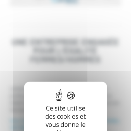
UNE ENTREPRISE ENGAGÉE
POUR L’ÉGALITÉ
FEMMES/HOMMES
Conformément aux dispositions de la loi « Avenir
professionnel » du 5 septembre 2018, nous avons
établi l’Index dédié à l’égalité professionnelle entre les
Ce site utilise
femmes et les hommes.
des cookies et
Pour chaque critère retenu dans le calcul de l’Index,
vous donne le
CAP INGELEC a obtenu les scores suivants :