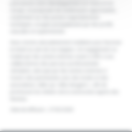
poursuivons notre développement en France et en
Europe, en proposant de nombreuses opportunités,
notamment sur des postes majoritairement
techniques, occupés principalement par des profils
masculins et expérimentés.
Nous restons ainsi pleinement mobilisés pour favoriser
la mixité au sein de ses équipes. Cet engagement se
traduit par des actions internes visant à offrir à ses
collaboratrices des parcours professionnels
stimulants, ainsi que par des actions externes à
travers des partenariats avec des écoles et des
associations, telles qu’ »Elles Bougent », afin de
promouvoir les métiers de la construction auprès des
femmes.
Date de diffusion : 27/02/2026