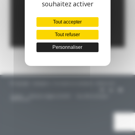
souhaitez activer
Tout accepter
Tout refuser
Personnaliser
© Copyright - CapIngelec / Conception & réalisation : Aliénor.net -
Contact
Mentions légales & RGPD
Nos offres d’emploi
Plan du site