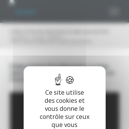
Panneau de gestion des cookies
[Vidéo] Visite d’un datacenter en plein cœur de Paris
Vous êtes ici :
Accueil
/
Actualité
/
[Vidéo] Visite d’un datacenter en plein cœur de Paris
[Vidéo] Visite d’un datacenter en plein
cœur de Paris, réalisé par Cap Ingelec en
Conception-Réalisation !
Ce site utilise
des cookies et
vous donne le
contrôle sur ceux
que vous