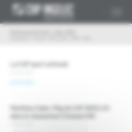
Panneau de gestion des cookies
Archive pour le mois : mars, 2024
Vous êtes ici :
Accueil
/
Plan du Site
/
2024
/
mars
La CAP sport attitude
27 mars 2024
Lire la suite
Matthieu Calès, Pdg de CAP INGELEC
dans le classement Choiseul 100
25 mars 2024