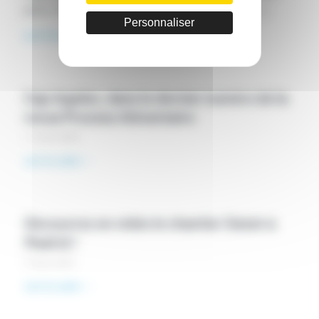
place. Notre équipe est prête à vous recevoir […]
Personnaliser
Lire la suite
Cap Ingelec, dans le dernier numéro de la
revue Process Alimentaire
11 mars 2024
Lire la suite
Découvrez en vidéo le chantier Data4 à
Madrid !
5 mars 2024
Lire la suite