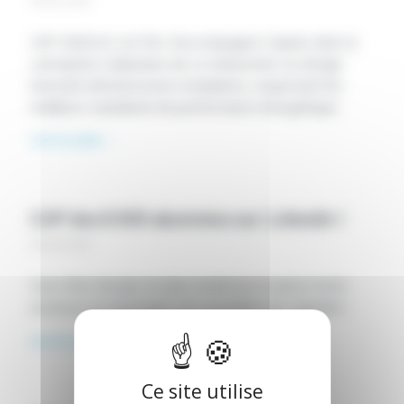
28 mai 2021
CAP INGELEC est fier d’accompagner Equinix dans la
conception-réalisation de ce Datacenter au design
innovant (infrastructure modulaire), respectant les
meilleurs standards de performance énergétique.
Lire la suite
CAP des 6 000 abonnées sur Linkedin !
28 mai 2021
Vous êtes de plus en plus nombreux à suivre notre
aventure et à partager nos actualités sur LinkedIn !
Lire la suite
Ce site utilise