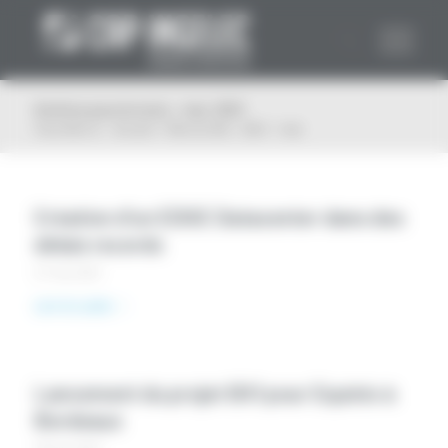
Panneau de gestion des cookies
Archive pour le mois : mai, 2021
Vous êtes ici :
Accueil
/
Plan du Site
/
2021
/
mai
Création d’un EDGE Datacenter dans des
délais records
31 mai 2021
Lire la suite
Lancement du projet BX1 pour Equinix à
Bordeaux