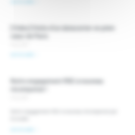
Lire la suite
[Vidéo] Visite d’un datacenter en plein
cœur de Paris
4 mai 2021
Lire la suite
Notre engagement RSE à nouveau
récompensé !
3 mai 2021
Notre engagement RSE à nouveau récompensé par
Ecovadis
Lire la suite