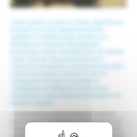
Lundi 31 janvier et mardi 1er février, Alain Rousset,
président du Conseil régional de Nouvelle-
Aquitaine, et Andréa Brouille, première vice-
présidente en charge du développement
économique, étaient à Bruxelles pour une série de
rendez-vous avec des personnalités de la
Commission européenne. Deux journées destinées
à mettre en exergue le rôle des ETI dans la
stratégie de reconquête industrielle. Ils
conduisaient une délégation de seize chefs
d’entreprises, toutes membres du Club des ETI de
Nouvelle-Aquitaine.
Ce déplacement a permis au Club des ETI de faire
passer plusieurs messages lors des rencontres avec
Thierry Breton, commissaire européen en charge du
marché intérieur, Maroš Šefčovič, vice-président de la